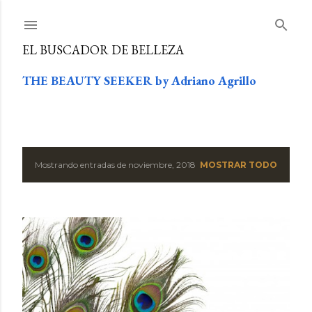
Ir al contenido principal
EL BUSCADOR DE BELLEZA
THE BEAUTY SEEKER by Adriano Agrillo
Mostrando entradas de noviembre, 2018
MOSTRAR TODO
E
n
t
r
a